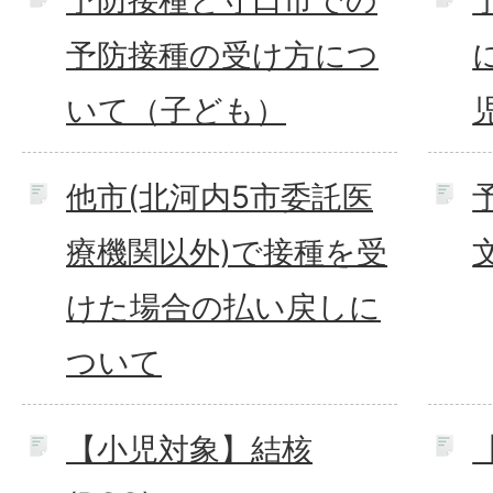
予防接種と守口市での
予防接種の受け方につ
いて（子ども）
他市(北河内5市委託医
療機関以外)で接種を受
けた場合の払い戻しに
ついて
【小児対象】結核