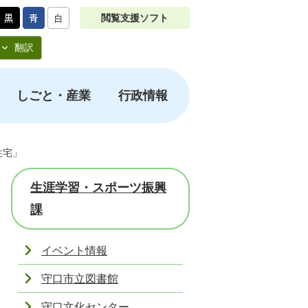
閲覧支援ソフト
翻訳
しごと・産業
行政情報
住宅」
生涯学習・スポーツ振興
課
イベント情報
守口市立図書館
守口文化センター