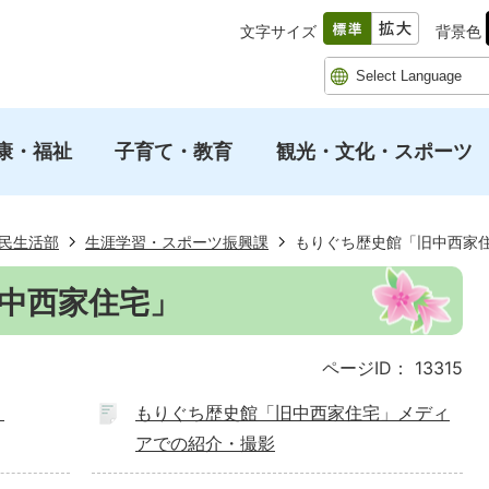
文字サイズ
背景色
康・福祉
子育て・教育
観光・文化・スポーツ
民生活部
生涯学習・スポーツ振興課
もりぐち歴史館「旧中西家
中西家住宅」
ページID：
13315
」
もりぐち歴史館「旧中西家住宅」メディ
アでの紹介・撮影