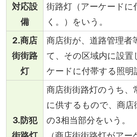
対応設
街路灯（アーケードに
備
く。）をいう。
2.商店
商店街が、道路管理者
街街路
て、その区域内に設置
灯
ケードに付帯する照明
商店街街路灯のうち、
に供するもので、商店
3.防犯
の3相当部分をいう。
街路灯
（商店街街路灯がアー