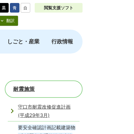
閲覧支援ソフト
翻訳
しごと・産業
行政情報
耐震施策
守口市耐震改修促進計画
(平成29年3月)
要安全確認計画記載建築物