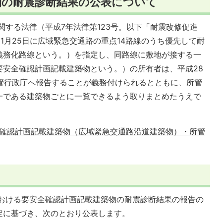
物の耐震診断結果の公表について
する法律（平成7年法律第123号。以下「耐震改修促進
1月25日に広域緊急交通路の重点14路線のうち優先して耐
義務化路線という。）を指定し、同路線に敷地が接する一
要安全確認計画記載建築物という。）の所有者は、平成28
所管行政庁へ報告することが義務付けられるとともに、所管
一である建築物ごとに一覧できるよう取りまとめたうえで
確認計画記載建築物（広域緊急交通路沿道建築物）・所管
おける要安全確認計画記載建築物の耐震診断結果の報告の
定に基づき、次のとおり公表します。