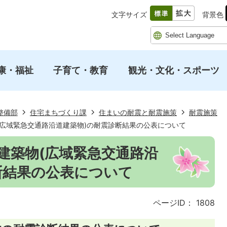
文字サイズ
背景色
康・福祉
子育て・教育
観光・文化・スポーツ
整備部
住宅まちづくり課
住まいの耐震と耐震施策
耐震施策
(広域緊急交通路沿道建築物)の耐震診断結果の公表について
建築物(広域緊急交通路沿
断結果の公表について
ページID：
1808