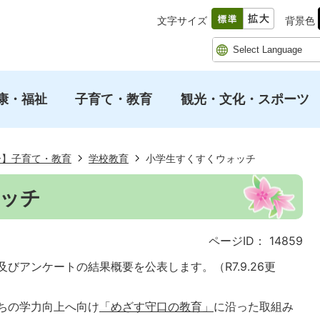
文字サイズ
背景色
康・福祉
子育て・教育
観光・文化・スポーツ
ー】子育て・教育
学校教育
小学生すくすくウォッチ
ッチ
ページID：
14859
びアンケートの結果概要を公表します。（R7.9.26更
ちの学力向上へ向け
「めざす守口の教育」
に沿った取組み