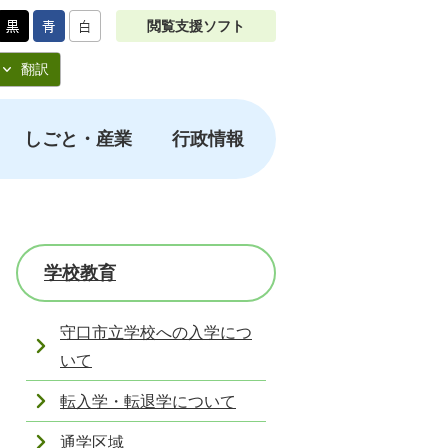
閲覧支援ソフト
翻訳
しごと・産業
行政情報
学校教育
守口市立学校への入学につ
いて
転入学・転退学について
通学区域