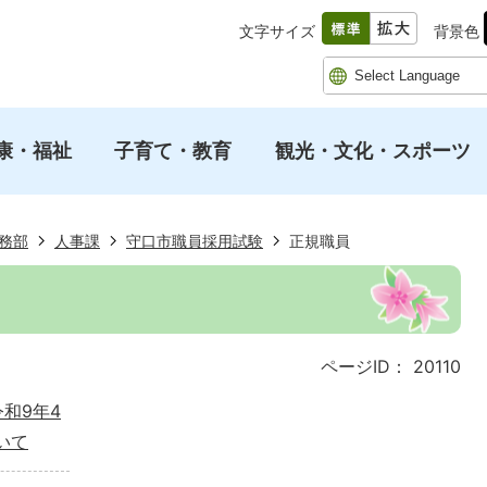
文字サイズ
背景色
康・福祉
子育て・教育
観光・文化・スポーツ
務部
人事課
守口市職員採用試験
正規職員
ページID：
20110
和9年4
いて