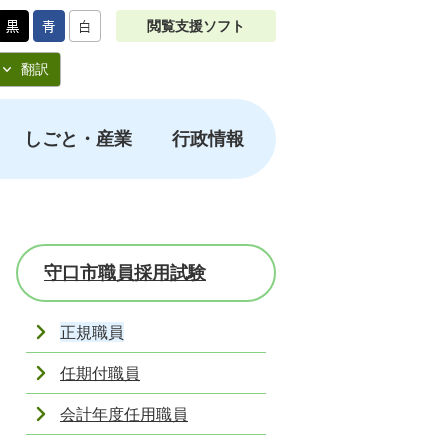
閲覧支援ソフト
翻訳
しごと・産業
行政情報
守口市職員採用試験
正規職員
任期付職員
会計年度任用職員