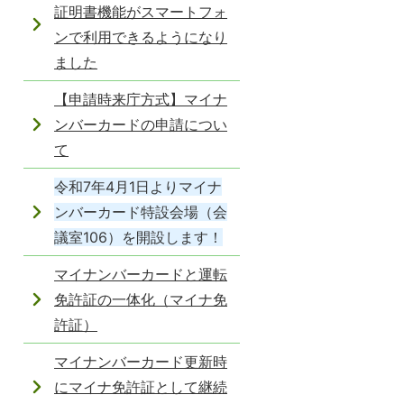
証明書機能がスマートフォ
ンで利用できるようになり
ました
【申請時来庁方式】マイナ
ンバーカードの申請につい
て
令和7年4月1日よりマイナ
ンバーカード特設会場（会
議室106）を開設します！
マイナンバーカードと運転
免許証の一体化（マイナ免
許証）
マイナンバーカード更新時
にマイナ免許証として継続