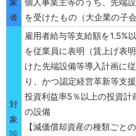
象
個人事業主等のうち、先端設
者
を受けたもの（大企業の子
雇用者給与等支給額を1.5%
を従業員に表明（賃上げ表
けた先端設備等導入計画に
り、かつ認定経営革新等支
投資利益率5％以上の投資計
対
の設備
象
【減価償却資産の種類ごとの
設