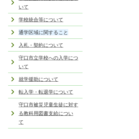
いて
学校統合等について
通学区域に関すること
入札・契約について
守口市立学校への入学につ
いて
就学援助について
転入学・転退学について
守口市被災児童生徒に対す
る教科用図書支給につい
て