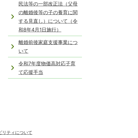
民法等の一部改正法（父母
の離婚後等の子の養育に関
する見直し）について（令
和8年4月1日施行）
離婚前後家庭支援事業につ
いて
令和7年度物価高対応子育
て応援手当
ビリティについて