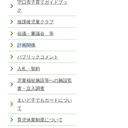
守口市子育てガイドブッ
ク
放課後児童クラブ
会議・審議会 等
計画関係
パブリックコメント
入札・契約
児童福祉施設等への施設監
査・立入調査
まいど子でもカードについ
て
育児休業制度について