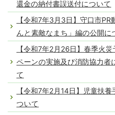
還金の納付書誤送付について
【令和7年3月3日】守口市P
んと素敵なまち」編の公開に
【令和7年2月26日】春季火
ペーンの実施及び消防協力者
て
【令和7年2月14日】児童扶
ついて