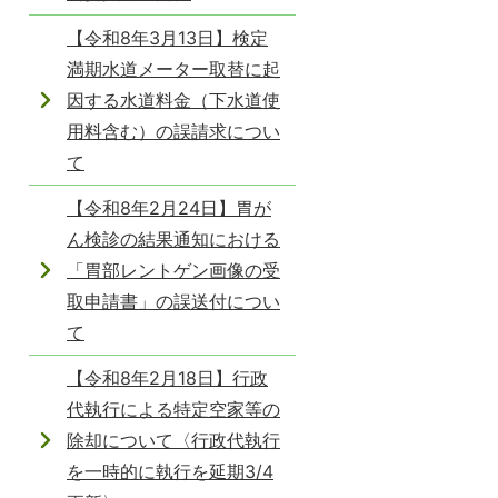
【令和8年3月13日】検定
満期水道メーター取替に起
因する水道料金（下水道使
用料含む）の誤請求につい
て
【令和8年2月24日】胃が
ん検診の結果通知における
「胃部レントゲン画像の受
取申請書」の誤送付につい
て
【令和8年2月18日】行政
代執行による特定空家等の
除却について〈行政代執行
を一時的に執行を延期3/4