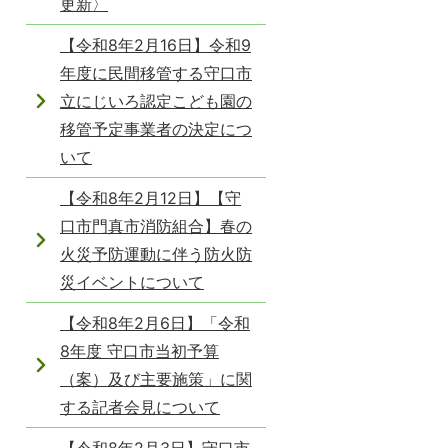
更新〉
【令和8年2月16日】令和9
年度に民間移管する守口市
立にじいろ認定こども園の
移管予定事業者の決定につ
いて
【令和8年2月12日】【守
口市門真市消防組合】春の
火災予防運動に伴う防火防
災イベントについて
【令和8年2月6日】「令和
8年度 守口市当初予算
（案）及び主要施策」に関
する記者会見について