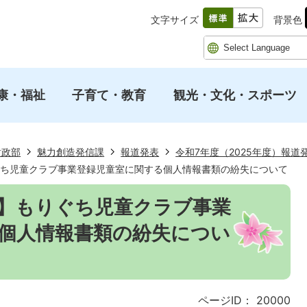
文字サイズ
背景色
康・福祉
子育て・教育
観光・文化・スポーツ
財政部
魅力創造発信課
報道発表
令和7年度（2025年度）報道
りぐち児童クラブ事業登録児童室に関する個人情報書類の紛失について
3日】もりぐち児童クラブ事業
個人情報書類の紛失につい
ページID：
20000