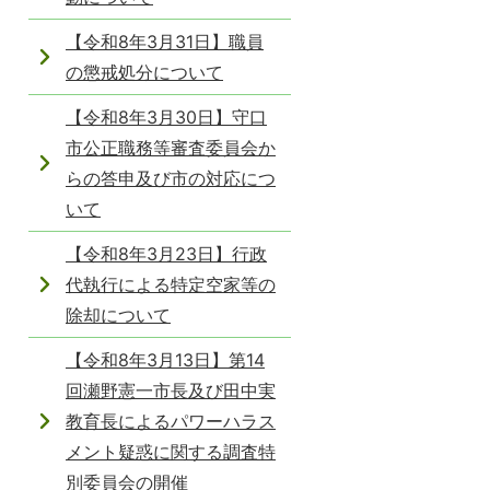
【令和8年3月31日】職員
の懲戒処分について
【令和8年3月30日】守口
市公正職務等審査委員会か
らの答申及び市の対応につ
いて
【令和8年3月23日】行政
代執行による特定空家等の
除却について
【令和8年3月13日】第14
回瀬野憲一市長及び田中実
教育長によるパワーハラス
メント疑惑に関する調査特
別委員会の開催