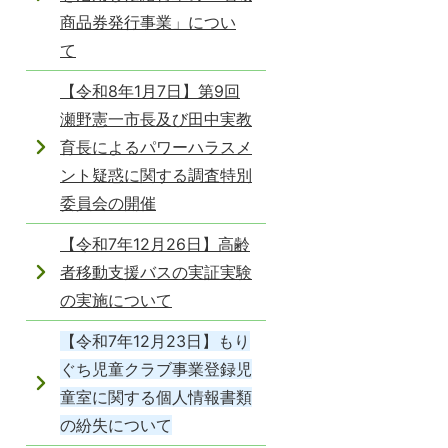
商品券発行事業」につい
て
【令和8年1月7日】第9回
瀬野憲一市長及び田中実教
育長によるパワーハラスメ
ント疑惑に関する調査特別
委員会の開催
【令和7年12月26日】高齢
者移動支援バスの実証実験
の実施について
【令和7年12月23日】もり
ぐち児童クラブ事業登録児
童室に関する個人情報書類
の紛失について