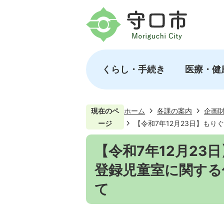
くらし・手続き
医療・健
現在のペ
ホーム
各課の案内
企画
ージ
【令和7年12月23日】も
【令和7年12月2
登録児童室に関する
て