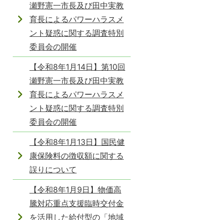
瀬野憲一市長及び田中実教
育長によるパワーハラスメ
ント疑惑に関する調査特別
委員会の開催
【令和8年1月14日】第10回
瀬野憲一市長及び田中実教
育長によるパワーハラスメ
ント疑惑に関する調査特別
委員会の開催
【令和8年1月13日】国民健
康保険料の徴収額に関する
誤りについて
【令和8年1月9日】物価高
騰対応重点支援臨時交付金
を活用した給付型の「地域