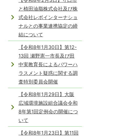
【令和8年2月3日】守口市
と植田油脂株式会社及び株
式会社レボインターナショ
ナルとの事業連携協定の締
結について
【令和8年1月30日】第12-
13回 瀬野憲一市長及び田
中実教育長によるパワーハ
ラスメント疑惑に関する調
査特別委員会開催
【令和8年1月29日】大阪
広域環境施設組合議会令和
8年第1回定例会の開催につ
いて
【令和8年1月23日】第11回