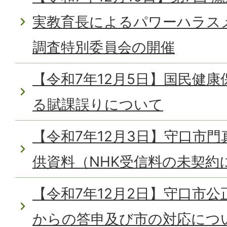
実教育長によるパワーハラス
調査特別委員会の開催
【令和7年12月5日】国民健
る賦課誤りについて
【令和7年12月3日】守口市
供資料（NHK受信料の未契約
【令和7年12月2日】守口市
からの答申及び市の対応につ