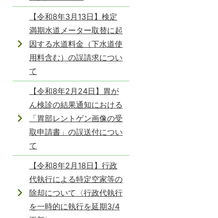
【令和8年3月13日】検定
満期水道メーター取替に起
因する水道料金（下水道使
用料含む）の誤請求につい
て
【令和8年2月24日】胃が
ん検診の結果通知における
「胃部レントゲン画像の受
取申請書」の誤送付につい
て
【令和8年2月18日】行政
代執行による特定空家等の
除却について〈行政代執行
を一時的に執行を延期3/4