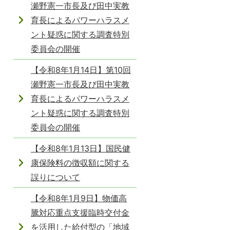
瀬野憲一市長及び田中実教
育長によるパワーハラスメ
ント疑惑に関する調査特別
委員会の開催
【令和8年1月14日】第10回
瀬野憲一市長及び田中実教
育長によるパワーハラスメ
ント疑惑に関する調査特別
委員会の開催
【令和8年1月13日】国民健
康保険料の徴収額に関する
誤りについて
【令和8年1月9日】物価高
騰対応重点支援臨時交付金
を活用した給付型の「地域