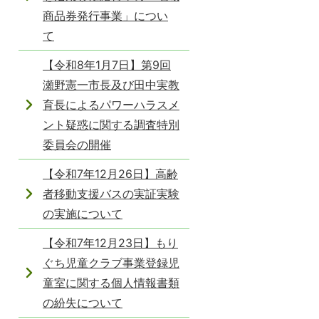
商品券発行事業」につい
て
【令和8年1月7日】第9回
瀬野憲一市長及び田中実教
育長によるパワーハラスメ
ント疑惑に関する調査特別
委員会の開催
【令和7年12月26日】高齢
者移動支援バスの実証実験
の実施について
【令和7年12月23日】もり
ぐち児童クラブ事業登録児
童室に関する個人情報書類
の紛失について