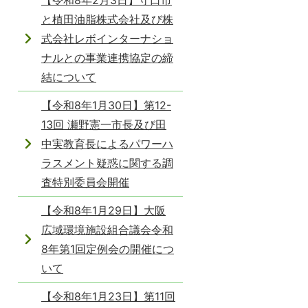
【令和8年2月3日】守口市
と植田油脂株式会社及び株
式会社レボインターナショ
ナルとの事業連携協定の締
結について
【令和8年1月30日】第12-
13回 瀬野憲一市長及び田
中実教育長によるパワーハ
ラスメント疑惑に関する調
査特別委員会開催
【令和8年1月29日】大阪
広域環境施設組合議会令和
8年第1回定例会の開催につ
いて
【令和8年1月23日】第11回