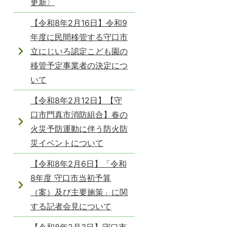
更新〉
【令和8年2月16日】令和9
年度に民間移管する守口市
立にじいろ認定こども園の
移管予定事業者の決定につ
いて
【令和8年2月12日】【守
口市門真市消防組合】春の
火災予防運動に伴う防火防
災イベントについて
【令和8年2月6日】「令和
8年度 守口市当初予算
（案）及び主要施策」に関
する記者会見について