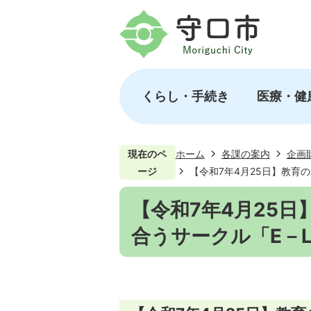
くらし・手続き
医療・健
現在のペ
ホーム
各課の案内
企画
ージ
【令和7年4月25日】教育
【令和7年4月25
合うサークル「E－L