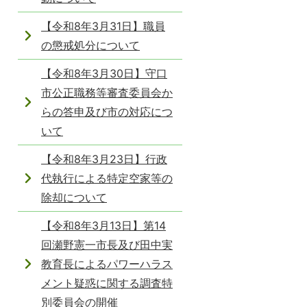
【令和8年3月31日】職員
の懲戒処分について
【令和8年3月30日】守口
市公正職務等審査委員会か
らの答申及び市の対応につ
いて
【令和8年3月23日】行政
代執行による特定空家等の
除却について
【令和8年3月13日】第14
回瀬野憲一市長及び田中実
教育長によるパワーハラス
メント疑惑に関する調査特
別委員会の開催