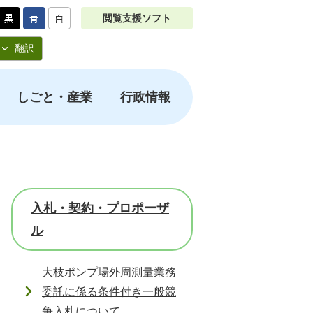
閲覧支援ソフト
翻訳
しごと・産業
行政情報
入札・契約・プロポーザ
ル
大枝ポンプ場外周測量業務
委託に係る条件付き一般競
争入札について