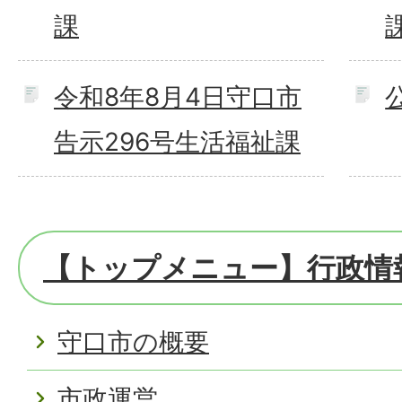
課
令和8年8月4日守口市
告示296号生活福祉課
【トップメニュー】行政情
守口市の概要
市政運営