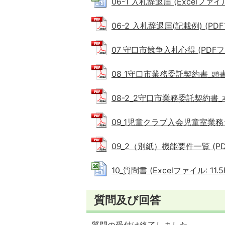
06-1 入札辞退届 (Excelファイル:
06-2 入札辞退届(記載例) (PDFフ
07_守口市競争入札心得 (PDFファイ
08_1守口市業務委託契約書_頭書（
08-2_2守口市業務委託契約書_本文
09_1児童クラブ入会児童室業務シ
09_2（別紙）機能要件一覧 (PDF
10_質問書 (Excelファイル: 11.5
質問及び回答