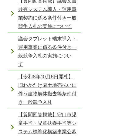
【質問回答掲載】議会文書
共有システム導入・運用事
業契約に係る条件付き一般
競争入札の実施について
議会タブレット端末導入・
運用事業に係る条件付き一
般競争入札の実施につい
て
【令和8年10月6日開札】
旧わかたけ園土地売払いに
伴う建物解体撤去等条件付
き一般競争入札
【質問回答掲載】守口市児
童手当・児童扶養手当等シ
ステム標準化構築事業公募