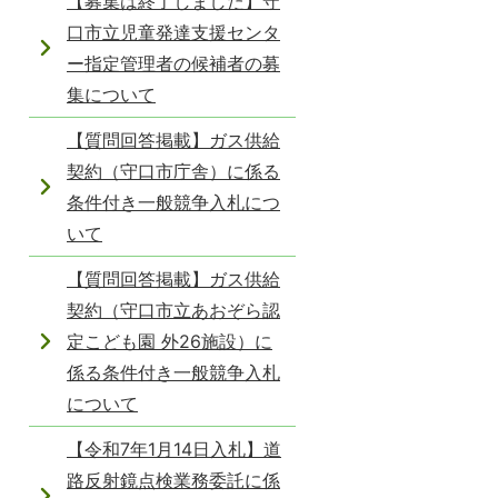
【募集は終了しました】守
口市立児童発達支援センタ
ー指定管理者の候補者の募
集について
【質問回答掲載】ガス供給
契約（守口市庁舎）に係る
条件付き一般競争入札につ
いて
【質問回答掲載】ガス供給
契約（守口市立あおぞら認
定こども園 外26施設）に
係る条件付き一般競争入札
について
【令和7年1月14日入札】道
路反射鏡点検業務委託に係