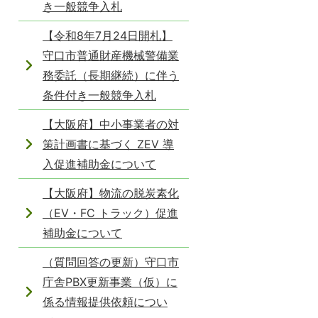
き一般競争入札
【令和8年7月24日開札】
守口市普通財産機械警備業
務委託（長期継続）に伴う
条件付き一般競争入札
【大阪府】中小事業者の対
策計画書に基づく ZEV 導
入促進補助金について
【大阪府】物流の脱炭素化
（EV・FC トラック）促進
補助金について
（質問回答の更新）守口市
庁舎PBX更新事業（仮）に
係る情報提供依頼につい