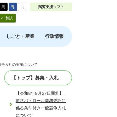
閲覧支援ソフト
翻訳
しごと・産業
行政情報
競争入札の実施について
【トップ】募集・入札
【令和8年8月27日開札】
道路パトロール業務委託に
係る条件付き一般競争入札
について