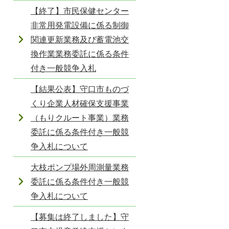
【終了】市民保健センター
非常用発電設備に係る制御
関連更新業務及び蓄電池交
換作業業務委託に係る条件
付き一般競争入札
【結果公表】守口市ものづ
くり企業人材確保支援事業
（もりクルート事業）業務
委託に係る条件付き一般競
争入札について
大枝ポンプ場外周測量業務
委託に係る条件付き一般競
争入札について
【募集は終了しました】守