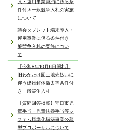
入・運用事業契約に係る条
件付き一般競争入札の実施
について
議会タブレット端末導入・
運用事業に係る条件付き一
般競争入札の実施につい
て
【令和8年10月6日開札】
旧わかたけ園土地売払いに
伴う建物解体撤去等条件付
き一般競争入札
【質問回答掲載】守口市児
童手当・児童扶養手当等シ
ステム標準化構築事業公募
型プロポーザルについて