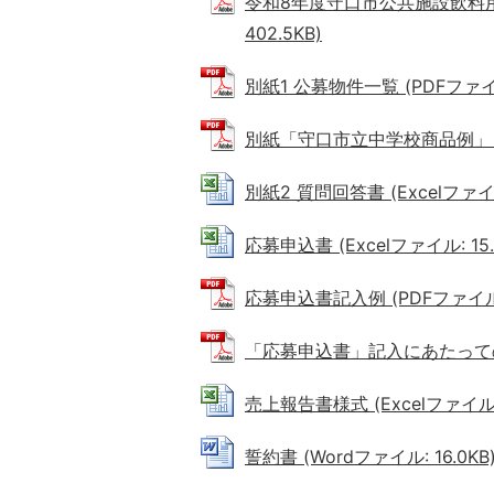
令和8年度守口市公共施設飲料用
402.5KB)
別紙1 公募物件一覧 (PDFファイル:
別紙「守口市立中学校商品例」 (PD
別紙2 質問回答書 (Excelファイル:
応募申込書 (Excelファイル: 15.
応募申込書記入例 (PDFファイル: 
「応募申込書」記入にあたっての注意
売上報告書様式 (Excelファイル: 
誓約書 (Wordファイル: 16.0KB