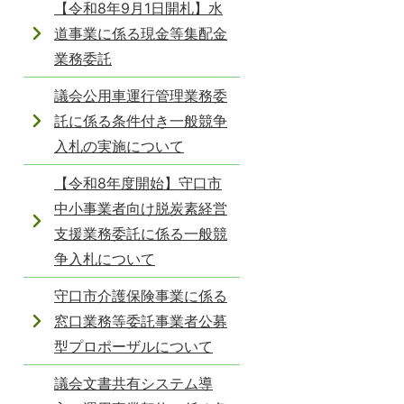
【令和8年9月1日開札】水
道事業に係る現金等集配金
業務委託
議会公用車運行管理業務委
託に係る条件付き一般競争
入札の実施について
【令和8年度開始】守口市
中小事業者向け脱炭素経営
支援業務委託に係る一般競
争入札について
守口市介護保険事業に係る
窓口業務等委託事業者公募
型プロポーザルについて
議会文書共有システム導