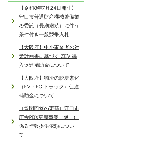
【令和8年7月24日開札】
守口市普通財産機械警備業
務委託（長期継続）に伴う
条件付き一般競争入札
【大阪府】中小事業者の対
策計画書に基づく ZEV 導
入促進補助金について
【大阪府】物流の脱炭素化
（EV・FC トラック）促進
補助金について
（質問回答の更新）守口市
庁舎PBX更新事業（仮）に
係る情報提供依頼につい
て