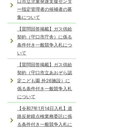
口市立児童発達支援センタ
ー指定管理者の候補者の募
集について
【質問回答掲載】ガス供給
契約（守口市庁舎）に係る
条件付き一般競争入札につ
いて
【質問回答掲載】ガス供給
契約（守口市立あおぞら認
定こども園 外26施設）に
係る条件付き一般競争入札
について
【令和7年1月14日入札】道
路反射鏡点検業務委託に係
る条件付き一般競争入札に