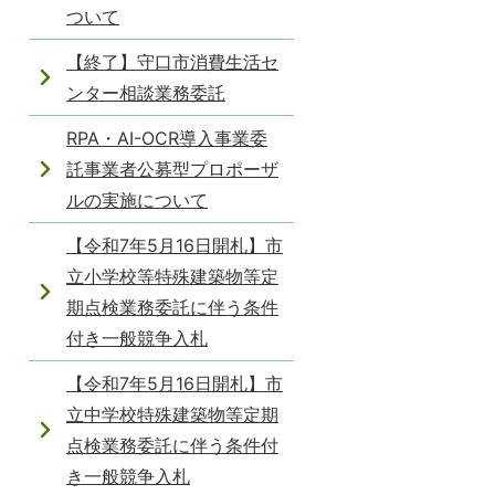
ついて
【終了】守口市消費生活セ
ンター相談業務委託
RPA・AI-OCR導入事業委
託事業者公募型プロポーザ
ルの実施について
【令和7年5月16日開札】市
立小学校等特殊建築物等定
期点検業務委託に伴う条件
付き一般競争入札
【令和7年5月16日開札】市
立中学校特殊建築物等定期
点検業務委託に伴う条件付
き一般競争入札