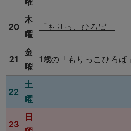
曜
木
20
「もりっこひろば」
曜
金
21
1歳の「もりっこひろば
曜
土
22
曜
日
23