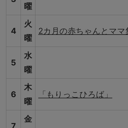
曜
火
4
2カ月の赤ちゃんとママ
曜
水
5
曜
木
6
「もりっこひろば」
曜
金
7