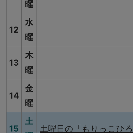
曜
水
12
曜
木
13
曜
金
14
曜
土
15
土曜日の「もりっこひ