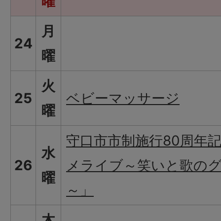
曜
月
24
曜
火
25
ベビーマッサージ
曜
守口市市制施行80周年
水
26
メライブ～笑いと歌の
曜
～」
木